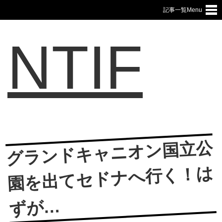
記事一覧Menu
NTIF
グランドキャニオン国立公
園を出てセドナへ行く！は
ずが…