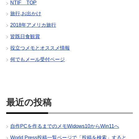
NTIF TOP
旅行,お出かけ
2018年アメリカ旅行
皆既日食観賞
役立つメモとオススメ情報
何でもメール受付ページ
最近の投稿
自作PCを作るまでのメモWidows10からWin11へ
World Press投稿一覧ページで「投稿を検索」すると