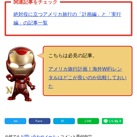
絶対役に立つアメリカ旅行の「計画編」と「実行
編」の記事一覧
こちらは必見の記事。
アメリカ旅行計画！海外WiFiレン
タルはどこが良いのか比較しておい
た
twi
Face
B!
LINE
※何でも
お問い合わせメール
・コメント受付中^^