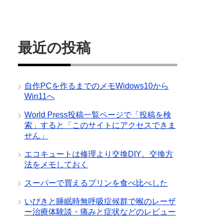
最近の投稿
自作PCを作るまでのメモWidows10から
Win11へ
World Press投稿一覧ページで「投稿を検
索」すると「このサイトにアクセスできま
せん」
エコキュートは修理より交換DIY。交換方
法をメモしておく
スーパーで買えるプリンを食べ比べした
いびきと睡眠時無呼吸症候群で喉のレーザ
ー治療体験談・痛みと症状などのレビュー