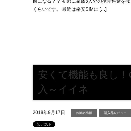
前になる？？ 初めに家族3人分の携帯料金を教え
くらいです。 最近は格安SIMに […]
安くて機能も良し！C
入～イイネ
2018年9月17日
お勧め情報
購入品レビュー