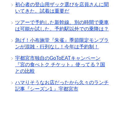
初心者の登山用ザック選びを店員さんに聞
いてきた。試着は重要だ
ツアーで予約した新幹線、別の時間で乗車
は可能か試した。予約駅以外での乗降は？
急げ！小布施堂『朱雀』季節限定モンブラ
ンが混雑・行列なし！今年は予約制！
宇都宮市独自のGoToEATキャンペーン
『宮の食べトク チケット』使ってる？国
との比較
ハマりそうなお店だったから久々のランチ
記事『シーズン1 』宇都宮市