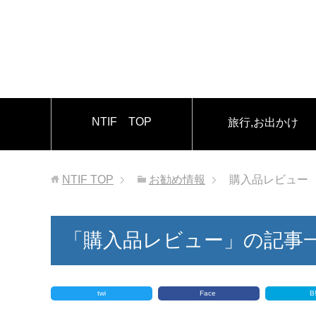
NTIF TOP
旅行,お出かけ
NTIF
TOP
お勧め情報
購入品レビュー
「購入品レビュー」の記事
twi
Face
B