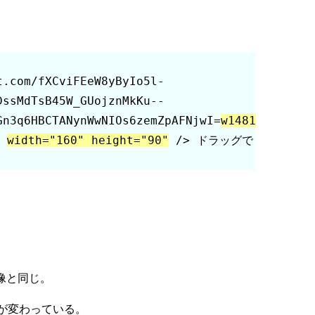
t.com/fXCviFEeW8yByIo5l-
DssMdTsB45W_GUojznMkKu--
Gn3q6HBCTANynWwNIOs6zemZpAFNjwI=
w1481
 
width="160" height="90"
 /> ドラッグで
像と同じ。
変わっている。