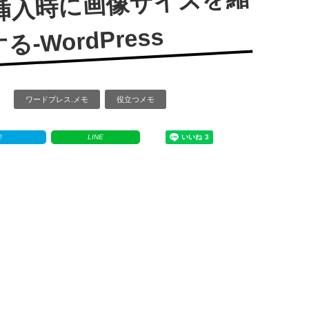
像挿入時に画像サイズを縮
WordPress
ワードプレス.メモ
役立つメモ
!
LINE