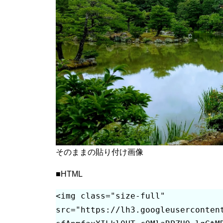
そのままの貼り付け画像
■HTML
<img class="size-full" 
src="https://lh3.googleuserconten