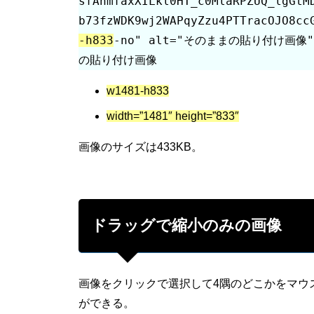
sfAnmfaxXILkl0HT_c0MlaRPZUQ_lgGtM
b73fzWDK9wj2WAPqyZzu4PTTracOJO8cc
-h833
-no" alt="そのままの貼り付け画像"
の貼り付け画像
w1481-h833
width=”1481″ height=”833″
画像のサイズは433KB。
ドラッグで縮小のみの画像
画像をクリックで選択して4隅のどこかをマウ
ができる。