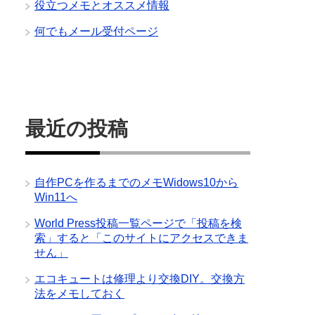
役立つメモとオススメ情報
何でもメール受付ページ
最近の投稿
自作PCを作るまでのメモWidows10から
Win11へ
World Press投稿一覧ページで「投稿を検
索」すると「このサイトにアクセスできま
せん」
エコキュートは修理より交換DIY。交換方
法をメモしておく