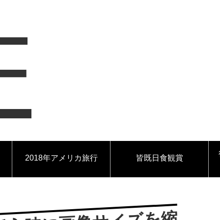
F
2018年アメリカ旅行
皆既日食観賞