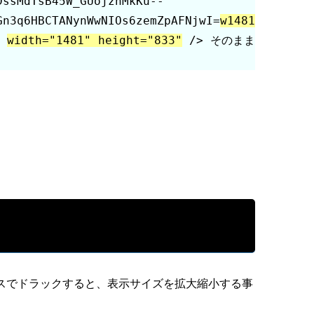
DssMdTsB45W_GUojznMkKu--
Gn3q6HBCTANynWwNIOs6zemZpAFNjwI=
w1481
 
width="1481" height="833"
 /> そのまま
スでドラックすると、表示サイズを拡大縮小する事