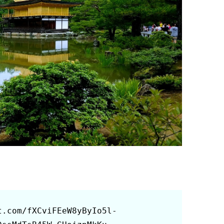
t.com/fXCviFEeW8yByIo5l-