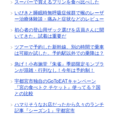
スーパーで買えるプリンを食べ比べした
いびきと睡眠時無呼吸症候群で喉のレーザ
ー治療体験談・痛みと症状などのレビュー
初心者の登山用ザック選びを店員さんに聞
いてきた。試着は重要だ
ツアーで予約した新幹線、別の時間で乗車
は可能か試した。予約駅以外での乗降は？
急げ！小布施堂『朱雀』季節限定モンブラ
ンが混雑・行列なし！今年は予約制！
宇都宮市独自のGoToEATキャンペーン
『宮の食べトク チケット』使ってる？国
との比較
ハマりそうなお店だったから久々のランチ
記事『シーズン1 』宇都宮市