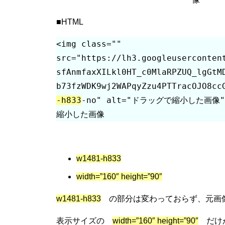
■HTML
<img class="" 
src="https://lh3.googleuserconten
sfAnmfaxXILkl0HT_c0MlaRPZUQ_lgGtM
b73fzWDK9wj2WAPqyZzu4PTTracOJO8cc
-h833
-no" alt="ドラッグで縮小した画像"
縮小した画像
w1481-h833
width=”160″ height=”90″
w1481-h833
の部分は変わっておらず、元画
表示サイズの
width=”160″ height=”90″
だけが