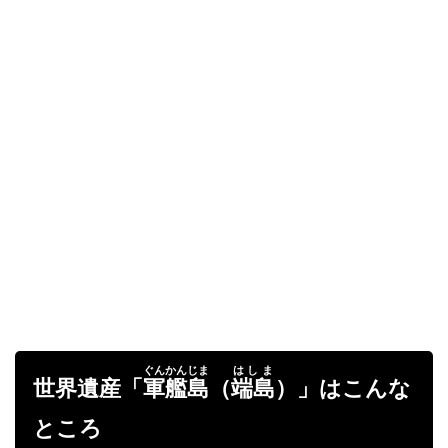
ぐんかんじま
はしま
世界遺産「
軍艦島
（
端島
）」はこんな
ところ