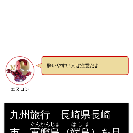
酔いやすい人は注意だよ
エヌロン
九州旅行 長崎県長崎
ぐんかんじま
はしま
市
軍艦島
（
端島
）を見