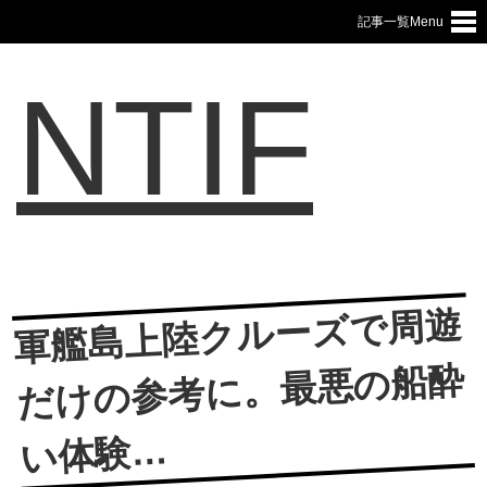
記事一覧Menu
NTIF
軍艦島上陸クルーズで周遊
だけの参考に。最悪の船酔
い体験…