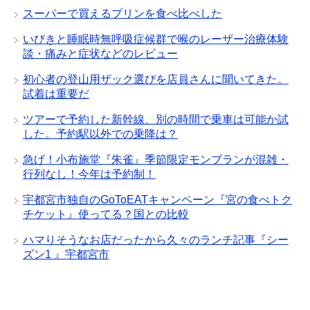
スーパーで買えるプリンを食べ比べした
いびきと睡眠時無呼吸症候群で喉のレーザー治療体験
談・痛みと症状などのレビュー
初心者の登山用ザック選びを店員さんに聞いてきた。
試着は重要だ
ツアーで予約した新幹線、別の時間で乗車は可能か試
した。予約駅以外での乗降は？
急げ！小布施堂『朱雀』季節限定モンブランが混雑・
行列なし！今年は予約制！
宇都宮市独自のGoToEATキャンペーン『宮の食べトク
チケット』使ってる？国との比較
ハマりそうなお店だったから久々のランチ記事『シー
ズン1 』宇都宮市