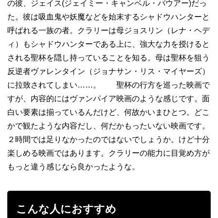
の彼、ジェ
イス(ジェイミー・キャンベル・バウアー
)だっ
た。彼は吸血鬼や妖魔などを始末するシャドウハンターと
呼ばれる一族の者。クラリー
は母ジョスリン（レナ・ヘデ
ィ）もシャドウハンターである上に、強大な力を授けると
される聖杯を隠し持っていることを知る。母は聖杯を狙う
反逆者ヴァレンタイン（ジョナサン・リス・マイヤーズ）
に拉致されてしまい……。 聖杯の行方を巡った映画で
すが、内容的にはヴァンパイア映画のような感じです。面
白い要素は揃っているんだけど、何故かいまひとつ。どこ
かで観たような内容だし、何だかもったいない映画です。
２時間では足りなかったのではないでしょうか。けど十分
楽しめる映画ではあります。クラリーの能力に目覚め方が
もっと違う感じなら良かったような。
こんな人におすすめ