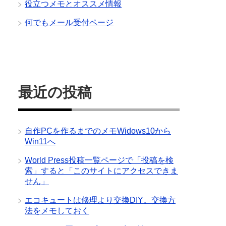
役立つメモとオススメ情報
何でもメール受付ページ
最近の投稿
自作PCを作るまでのメモWidows10から
Win11へ
World Press投稿一覧ページで「投稿を検
索」すると「このサイトにアクセスできま
せん」
エコキュートは修理より交換DIY。交換方
法をメモしておく