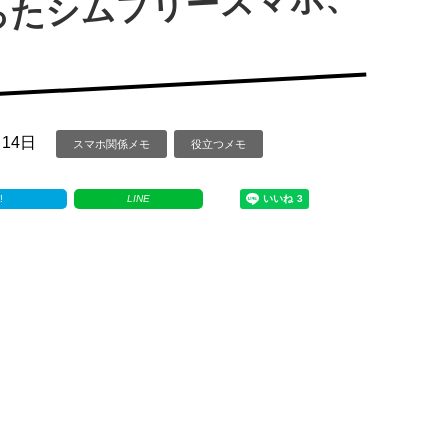
ったシムフリースマホ、
B
月14日
スマホ関係メモ
役立つメモ
!
LINE