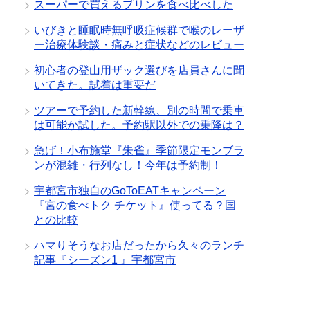
スーパーで買えるプリンを食べ比べした
いびきと睡眠時無呼吸症候群で喉のレーザ
ー治療体験談・痛みと症状などのレビュー
初心者の登山用ザック選びを店員さんに聞
いてきた。試着は重要だ
ツアーで予約した新幹線、別の時間で乗車
は可能か試した。予約駅以外での乗降は？
急げ！小布施堂『朱雀』季節限定モンブラ
ンが混雑・行列なし！今年は予約制！
宇都宮市独自のGoToEATキャンペーン
『宮の食べトク チケット』使ってる？国
との比較
ハマりそうなお店だったから久々のランチ
記事『シーズン1 』宇都宮市