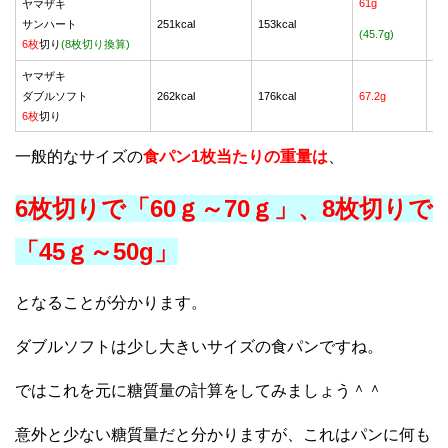
61g
ヤマザキ
サンハート
251kcal
153kcal
36
(45.7g)
6枚
切り
(8枚切り換算)
ヤマザキ
ダブルソフト
262kcal
176kcal
67.2g
40
6枚
切り
一般的なサイズの
食パン1枚当たりの重量は
、
6枚切りで「60ｇ～70ｇ」、8枚切りで
「45ｇ～50g」
となることが分かります。
ダブルソフトは少し大きいサイズの食パンですね。
ではこれを元に糖質量の計算をしてみましょう＾＾
意外と少ない糖質量だと分かりますが、これはパンに何も