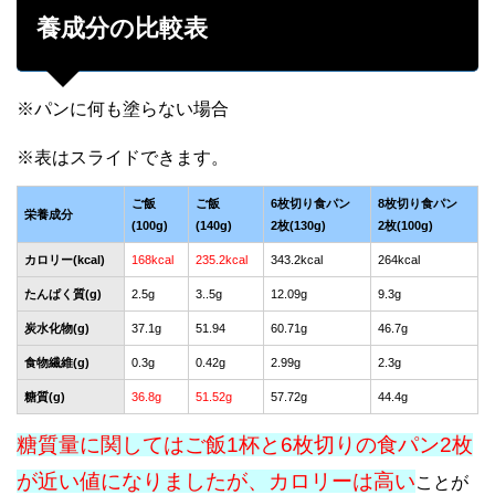
養成分の比較表
※パンに何も塗らない場合
ご飯
ご飯
6枚切り食パン
8枚切り食パン
栄養成分
(100g)
(140g)
2枚(130g)
2枚(100g)
カロリー(kcal)
168kcal
235.2kcal
343.2kcal
264kcal
たんぱく質(g)
2.5g
3..5g
12.09g
9.3g
炭水化物(g)
37.1g
51.94
60.71g
46.7g
食物繊維(g)
0.3g
0.42g
2.99g
2.3g
糖質(g)
36.8g
51.52g
57.72g
44.4g
糖質量に関してはご飯1杯と6枚切りの食パン2枚
が近い値になりましたが、カロリーは高い
ことが