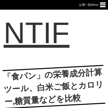
記事一覧Menu
NTIF
「食パン」の栄養成分計算
ツール、白米ご飯とカロリ
ー,糖質量などを比較