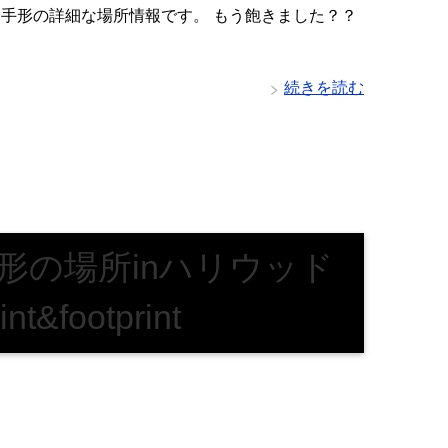
od またまた手形の詳細な場所情報です。 もう飽きました？？
続きを読む
形の場所inハリウッド
nt&footprint