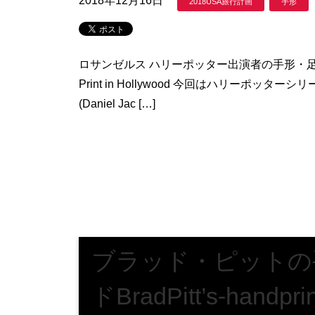
2018年12月16日
2018USA旅行計画
手形
ロサンゼルス ハリーポッター出演者の手形・足
Print in Hollywood 今回はハリーポ
(Daniel Jac […]
ブラッド・ピットの
ドBradPitt’s-handprin