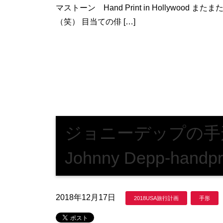
マストーン Hand Print in Hollywo
（笑） 目当ての俳 […]
ジョニーデップの手
Johnny Depp-handpri
2018年12月17日
2018USA旅行計画
手形