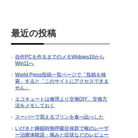
最近の投稿
自作PCを作るまでのメモWidows10から
Win11へ
World Press投稿一覧ページで「投稿を検
索」すると「このサイトにアクセスできま
せん」
エコキュートは修理より交換DIY。交換方
法をメモしておく
スーパーで買えるプリンを食べ比べした
いびきと睡眠時無呼吸症候群で喉のレーザ
ー治療体験談・痛みと症状などのレビュー