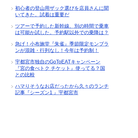
初心者の登山用ザック選びを店員さんに聞
いてきた。試着は重要だ
ツアーで予約した新幹線、別の時間で乗車
は可能か試した。予約駅以外での乗降は？
急げ！小布施堂『朱雀』季節限定モンブラ
ンが混雑・行列なし！今年は予約制！
宇都宮市独自のGoToEATキャンペーン
『宮の食べトク チケット』使ってる？国
との比較
ハマりそうなお店だったから久々のランチ
記事『シーズン1 』宇都宮市