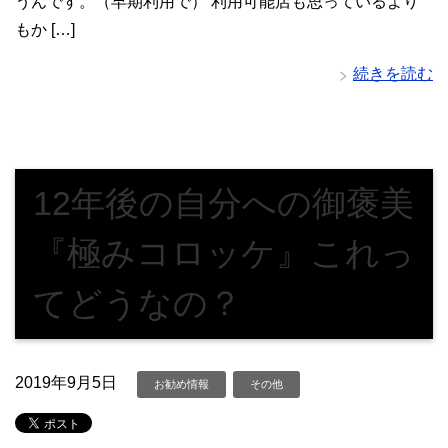
うんです。（早期利用で） 利用可能店も思っているより
もか […]
続きを読む
12年後の自分への御褒美
『極みコロッケ』これっ
てどうなの？
2019年9月5日
お勧め情報
その他