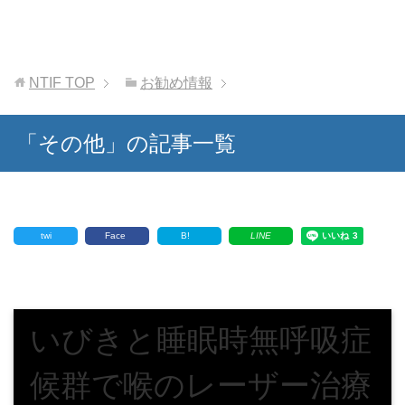
NTIF
TOP
お勧め情報
「その他」の記事一覧
twi
Face
B!
LINE
いびきと睡眠時無呼吸症
候群で喉のレーザー治療